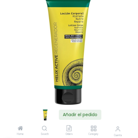
Añadir el pedido
Shop
Home
Search
Orders
Category
Cuenta