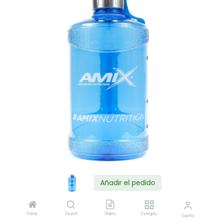
Añadir el pedido
Shop
AMIX BOTELLA AGUA 2,2L Color Azul
Home
Search
Orders
Category
Cuenta