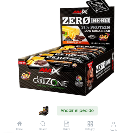
Añadir el pedido
Shop
Home
Search
Orders
Category
Cuenta