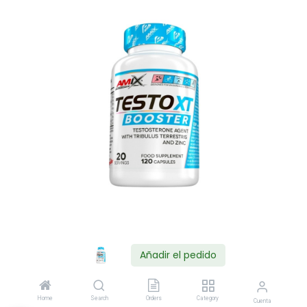
Añadir el pedido
Shop
Home
Search
Orders
Category
Cuenta