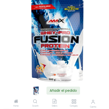
Añadir el pedido
Shop
Home
Search
Orders
Category
Cuenta