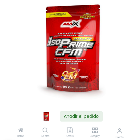
Añadir el pedido
Shop
Home
Search
Orders
Category
Cuenta