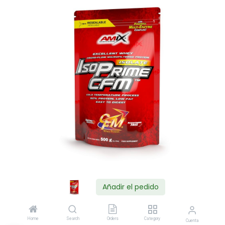
Añadir el pedido
Shop
Home
Search
Orders
Category
Cuenta