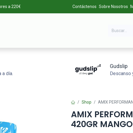
ores a 220€
Contáctenos
Sobre Nosotros
M
DA
MARCAS
LIQUIDACIÓN
ALTA DE CLIENTES
Gudslip
 a día.
Descanso y
Shop
AMIX PERFORMAN
AMIX PERFOR
420GR MANGO