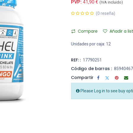
PVP:
41,90
€
(IVA incluido)
(0 reseña)
Compare
Añadir a li
Unidades por caja:
12
REF: :
17790251
Código de barras :
85940467
Compartir
Please Log in to see buy opt