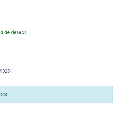
sta de deseos
90251
ions.