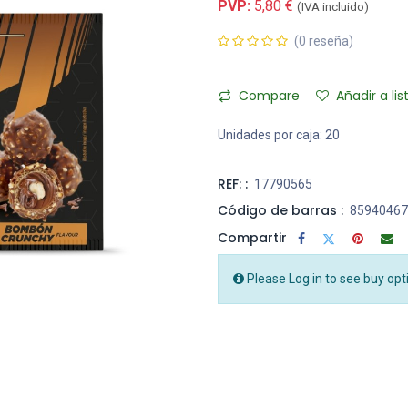
PVP:
5,80
€
(IVA incluido)
(0 reseña)
Compare
Añadir a li
Unidades por caja:
20
REF: :
17790565
Código de barras :
85940467
Compartir
Please Log in to see buy opt