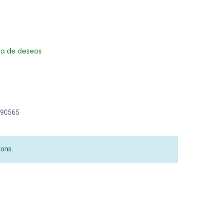
sta de deseos
90565
ions.