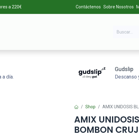
ores a 220€
Contáctenos
Sobre Nosotros
M
DA
MARCAS
LIQUIDACIÓN
ALTA DE CLIENTES
Gudslip
 a día.
Descanso y
Shop
AMIX UNIDOSIS B
AMIX UNIDOSIS
BOMBON CRUJ