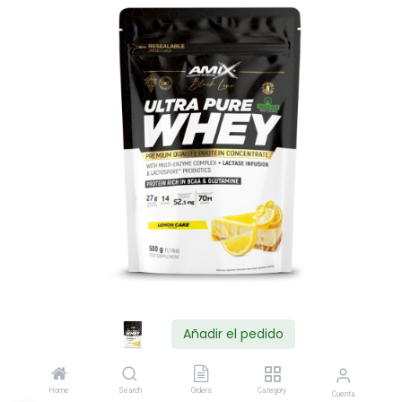
Añadir el pedido
Shop
Home
Search
Orders
Category
Cuenta