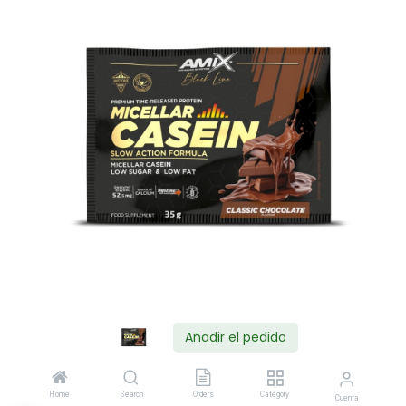
Añadir el pedido
Shop
Home
Search
Orders
Category
Cuenta