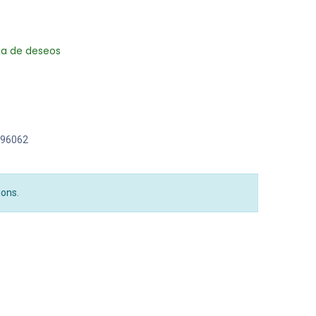
sta de deseos
96062
ions.