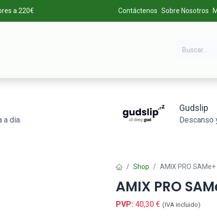
ores a 220€
Contáctenos
Sobre Nosotros
M
DA
MARCAS
LIQUIDACIÓN
ALTA DE CLIENTES
Gudslip
 a día.
Descanso y
Shop
AMIX PRO SAMe+ 
AMIX PRO SAMe
PVP:
40,30
€
(IVA incluido)