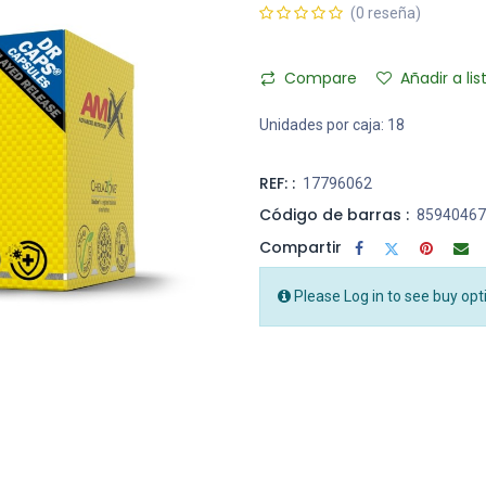
(0 reseña)
Compare
Añadir a li
Unidades por caja:
18
REF: :
17796062
Código de barras :
85940467
Compartir
Please Log in to see buy opt