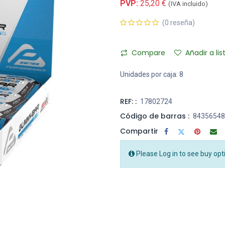
PVP:
25,20
€
(IVA incluido)
(0 reseña)
Compare
Añadir a li
Unidades por caja:
8
REF: :
17802724
Código de barras :
84356548
Compartir
Please Log in to see buy opt