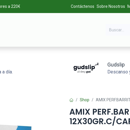
ores a 220€
Contáctenos
Sobre Nosotros
M
DA
MARCAS
LIQUIDACIÓN
ALTA DE CLIENTES
Gudslip
 a día.
Descanso y
Shop
AMIX PERF.BARRI
AMIX PERF.BA
12X30GR.C/CA