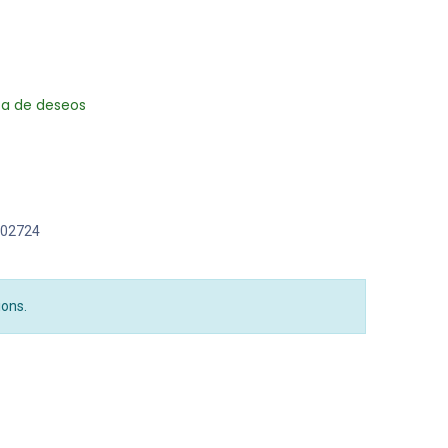
sta de deseos
02724
ions.