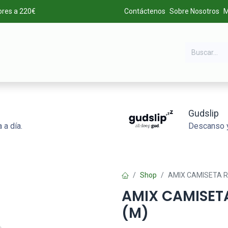
ores a 220€
Contáctenos
Sobre Nosotros
M
DA
MARCAS
LIQUIDACIÓN
ALTA DE CLIENTES
Gudslip
 a día.
Descanso y
Shop
AMIX CAMISETA R
AMIX CAMISET
(M)