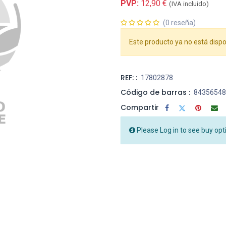
PVP:
12,90
€
(IVA incluido)
(0 reseña)
Este producto ya no está dispo
REF: :
17802878
Código de barras :
84356548
Compartir
Please Log in to see buy opt