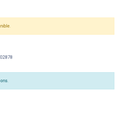
nible.
02878
ions.