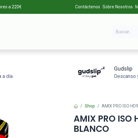
ores a 220€
Contáctenos
Sobre Nosotros
M
DA
MARCAS
LIQUIDACIÓN
ALTA DE CLIENTES
Gudslip
 a día.
Descanso y
Shop
AMIX PRO ISO HD
AMIX PRO ISO
BLANCO