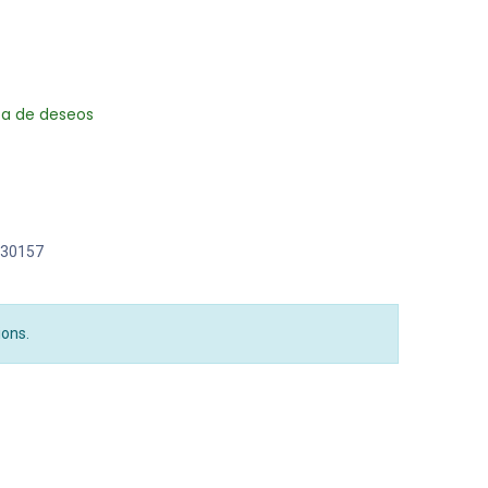
sta de deseos
30157
ions.