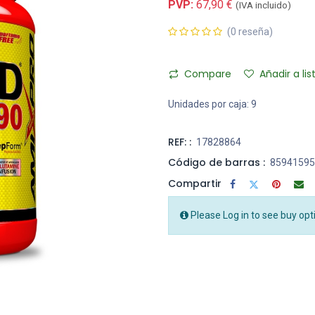
PVP:
67,90
€
(IVA incluido)
(0 reseña)
Compare
Añadir a li
Unidades por caja:
9
REF: :
17828864
Código de barras :
85941595
Compartir
Please Log in to see buy opt