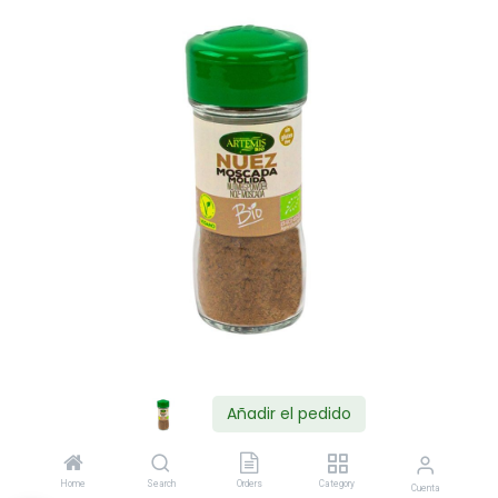
Añadir el pedido
Shop
Home
Search
Orders
Category
Cuenta