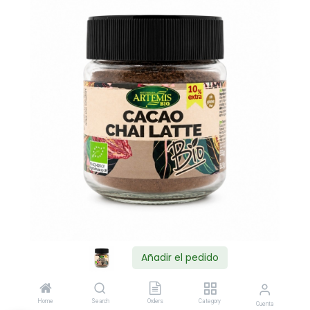
Añadir el pedido
Shop
Home
Search
Orders
Category
Cuenta