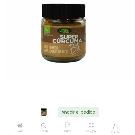
Añadir el pedido
Shop
Home
Search
Orders
Category
Cuenta