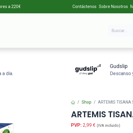
ores a 220€
Contáctenos
Sobre Nosotros
M
DA
MARCAS
LIQUIDACIÓN
ALTA DE CLIENTES
Gudslip
 a día.
Descanso y
Shop
ARTEMIS TISANA S
ARTEMIS TISAN
PVP:
2,99
€
(IVA incluido)