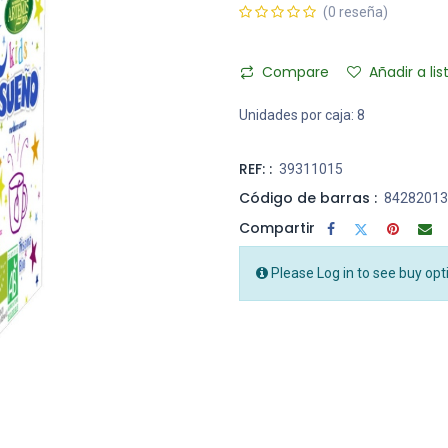
(0 reseña)
Compare
Añadir a li
Unidades por caja:
8
REF: :
39311015
Código de barras :
84282013
Compartir
Please Log in to see buy opt