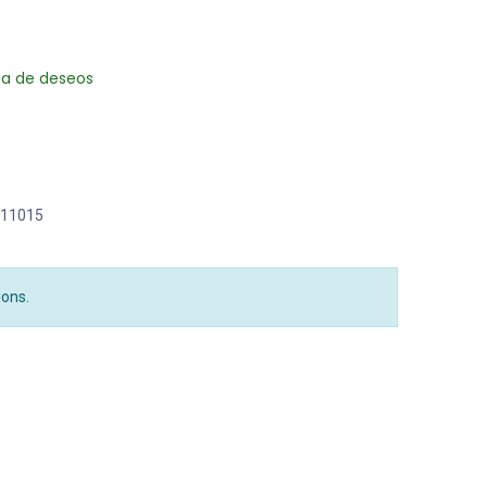
sta de deseos
11015
ions.