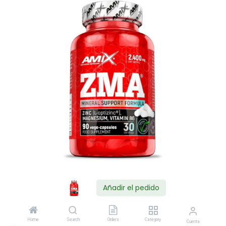
Añadir el pedido
Shop
AMIX ZMA 90CAP
Home
Search
Orders
Category
Cuenta