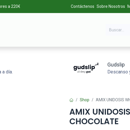
ores a 220€
Contáctenos
Sobre Nosotros
M
DA
MARCAS
LIQUIDACIÓN
ALTA DE CLIENTES
Gudslip
 a día.
Descanso y
Shop
AMIX UNIDOSIS W
AMIX UNIDOSI
CHOCOLATE