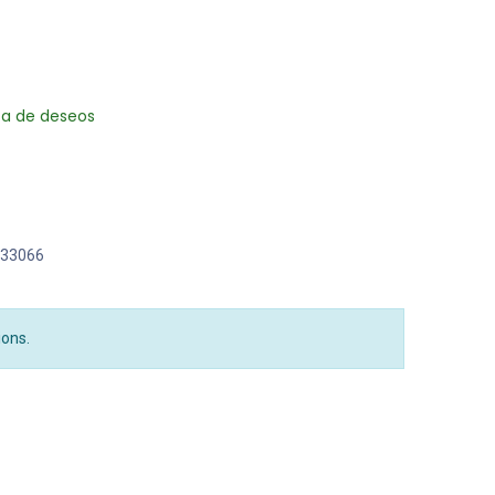
sta de deseos
33066
ions.