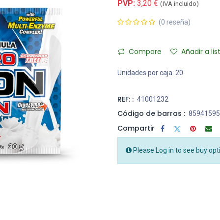
PVP:
3,20
€
(IVA incluido)
(0 reseña)
Compare
Añadir a li
Unidades por caja:
20
REF: :
41001232
Código de barras :
85941595
Compartir
Please Log in to see buy opt