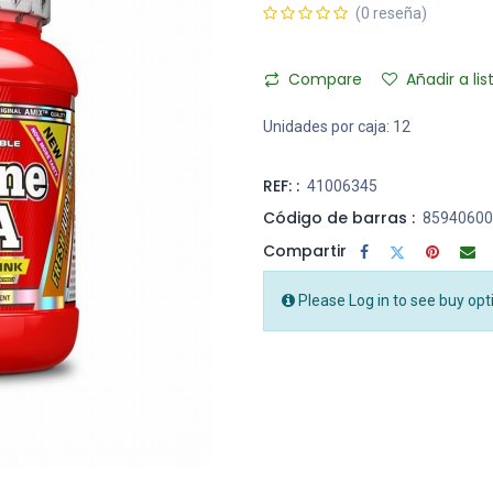
(0 reseña)
Compare
Añadir a li
Unidades por caja:
12
REF: :
41006345
Código de barras :
85940600
Compartir
Please Log in to see buy opt