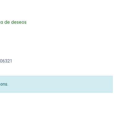
sta de deseos
06321
ions.