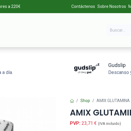
ores a 220€
Contáctenos
Sobre Nosotros
M
DA
MARCAS
LIQUIDACIÓN
ALTA DE CLIENTES
Gudslip
 a día.
Descanso y
Shop
AMIX GLUTAMINA
AMIX GLUTAMI
PVP:
23,71
€
(IVA incluido)