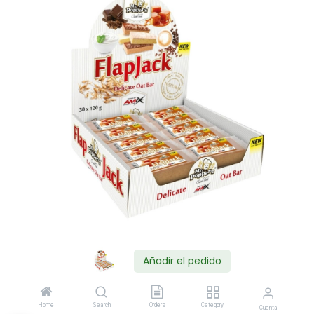
Añadir el pedido
Shop
Home
Search
Orders
Category
Cuenta