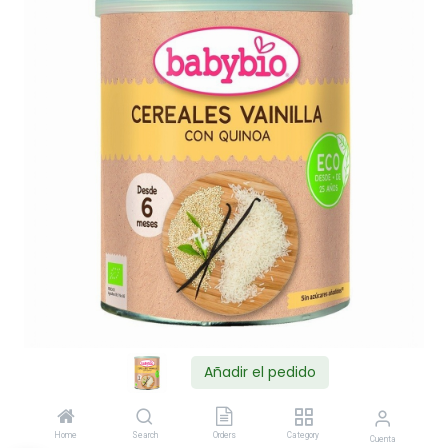
Añadir el pedido
Shop
Home
Search
Orders
Category
Cuenta