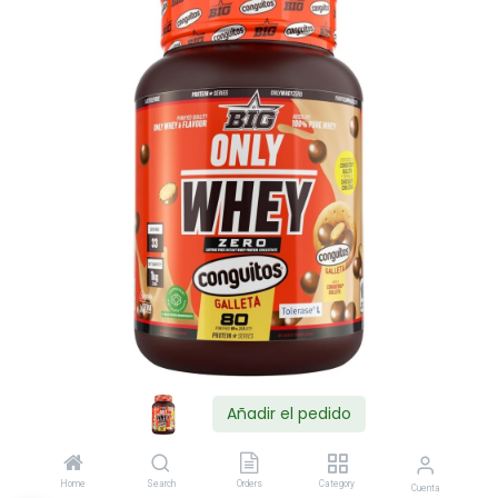
Añadir el pedido
Shop
Home
Search
Orders
Category
Cuenta