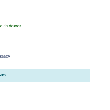
sta de deseos
85539
ions.