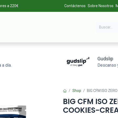
ores a 220€
Contáctenos
Sobre Nosotros
M
DA
MARCAS
LIQUIDACIÓN
ALTA DE CLIENTES
Gudslip
 a día.
Descanso y
Shop
BIG CFM ISO ZER
BIG CFM ISO Z
COOKIES-CRE