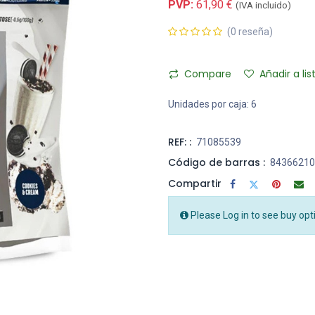
PVP:
61,90
€
(IVA incluido)
(0 reseña)
Compare
Añadir a li
Unidades por caja:
6
REF: :
71085539
Código de barras :
84366210
Compartir
Please Log in to see buy opt