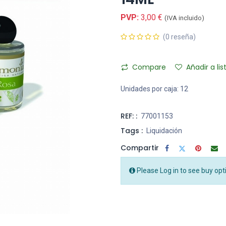
PVP:
3,00
€
(IVA incluido)
(0 reseña)
Compare
Añadir a li
Unidades por caja:
12
REF: :
77001153
Tags :
Liquidación
Compartir
Please Log in to see buy opt