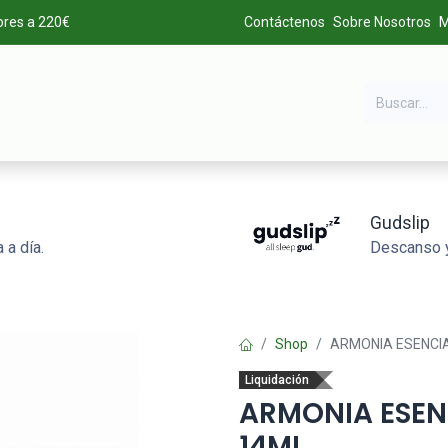
ores a 220€
Contáctenos
Sobre Nosotros
M
DA
MARCAS
LIQUIDACIÓN
ALTA DE CLIENTES
Gudslip
 a día.
Descanso y
Shop
ARMONIA ESENCIA
Liquidación
ARMONIA ESENC
14ML