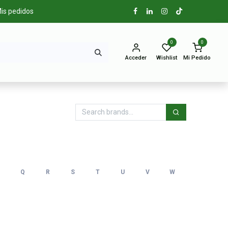
is pedidos
0
0
Acceder
Wishlist
Mi Pedido
Q
R
S
T
U
V
W
X
Y