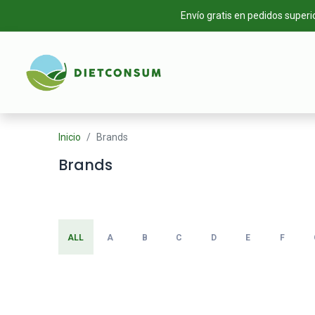
Envío gratis en pedidos superi
INICIO
TIEN
Inicio
Brands
Brands
ALL
A
B
C
D
E
F