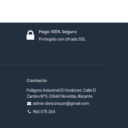
Pago 100% Seguro
Protegido con cifrado SSL
y
Contacto
Polígono Industrial El fondonet, Calle El
Zambo Nº5, 03660 Novelda, Alicante
admin.dietconsum@gmail.com
965 075 264