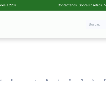
ores a 220€
Contáctenos
Sobre Nosotros
M
DA
MARCAS
LIQUIDACIÓN
ALTA DE CLIENTES
G
H
I
J
K
L
M
N
O
P