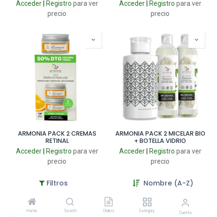
Acceder
|
Registro
para ver
Acceder
|
Registro
para ver
precio
precio
ARMONIA PACK 2 CREMAS
ARMONIA PACK 2 MICELAR BIO
RETINAL
+ BOTELLA VIDRIO
Acceder
|
Registro
para ver
Acceder
|
Registro
para ver
precio
precio
Filtros
Nombre (A-Z)
Liquidación
Home
Search
Orders
Category
Cuenta