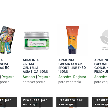
IA
ARMONIA
ARMONIA
ARMON
to Cart
Add to Cart
Add to Cart
Add 
NERA
CREMA
CREMA SOLAR
EXPOSI
AS 50
CENTELLA
SPORT LINE F-50
CONJU
ASIATICA 50ML
150ML
FISIO-U
|
Registro
Acceder
|
Registro
Acceder
|
Registro
Acceder
 precio
para ver precio
para ver precio
para ver 
to por
Producto por
Producto por
Produc
o
encargo
encargo
encarg