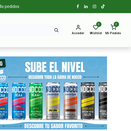
is pedidos
0
0
Acceder
Wishlist
Mi Pedido
Elige tu
sabor