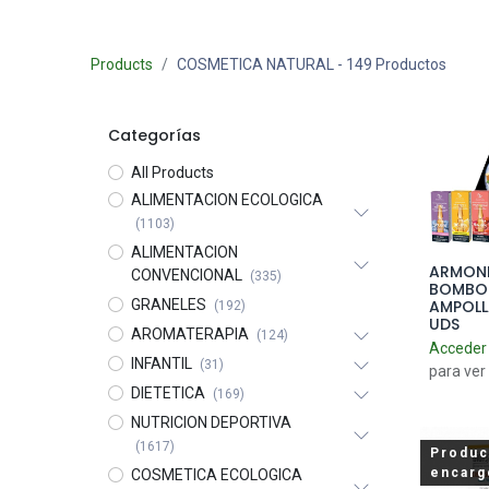
Products
COSMETICA NATURAL
- 149 Productos
Categorías
All Products
ALIMENTACION ECOLOGICA
(1103)
ALIMENTACION
ARMON
Add 
CONVENCIONAL
(335)
BOMBO
AMPOLL
GRANELES
(192)
UDS
AROMATERAPIA
(124)
Acceder
INFANTIL
(31)
para ver
DIETETICA
(169)
NUTRICION DEPORTIVA
(1617)
Produc
encarg
COSMETICA ECOLOGICA