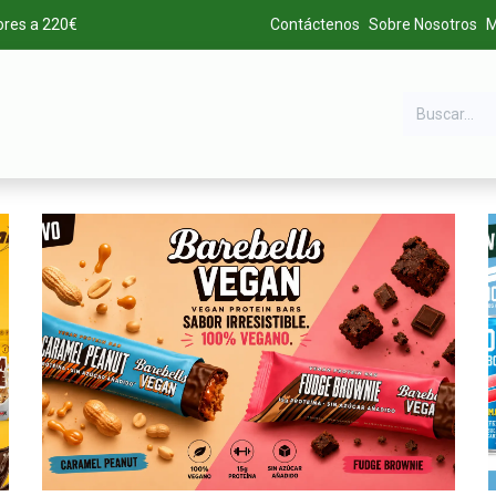
ores a 220€
Contáctenos
Sobre Nosotros
M
DA
MARCAS
LIQUIDACIÓN
ALTA DE CLIENTES
Descú​
brelas