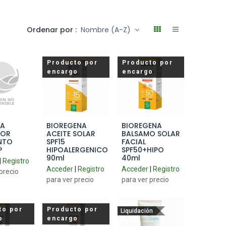
Ordenar por :
Nombre (A-Z)
Producto por
Producto por
encargo
encargo
IA
BIOREGENA
BIOREGENA
to Cart
Add to Cart
Add to Cart
TOR
ACEITE SOLAR
BALSAMO SOLAR
NTO
SPF15
FACIAL
P
HIPOALERGENICO
SPF50+HIPO
90ml
40ml
|
Registro
Acceder
|
Registro
Acceder
|
Registro
precio
para ver precio
para ver precio
to por
Producto por
Liquidación
o
encargo