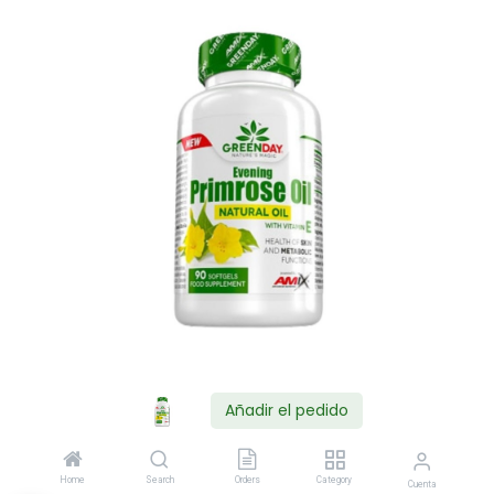
Añadir el pedido
Shop
Home
Search
Orders
Category
Cuenta