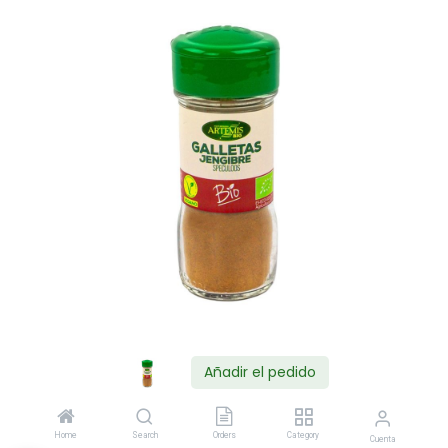
Añadir el pedido
Shop
Home
Search
Orders
Category
Cuenta